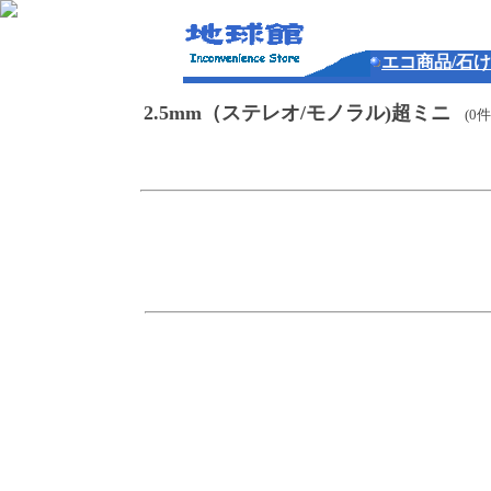
エコ商品/石
2.5mm（ステレオ/モノラル)超ミニ
(0件
o