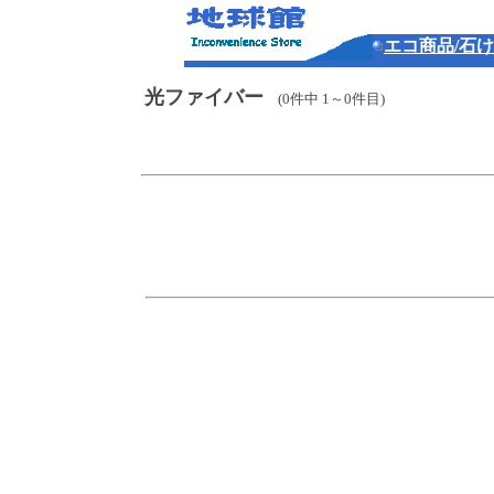
エコ商品/石
光ファイバー
(0件中 1～0件目)
o