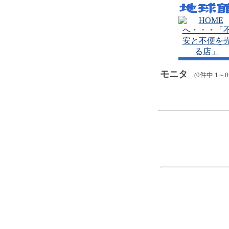
モニタ
(0件中 1～0
o