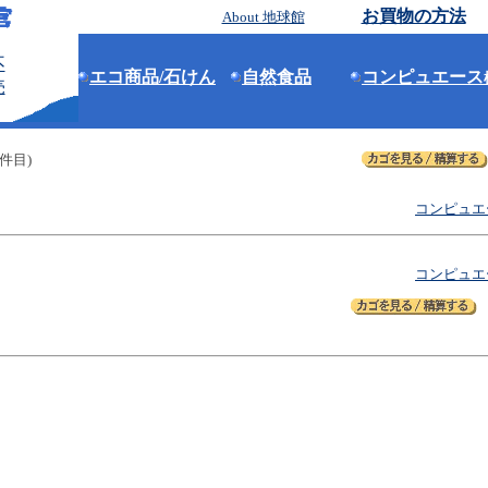
お買物の方法
About 地球館
エコ商品/石けん
自然食品
コンピュエース
件目)
コンピュエ
コンピュエ